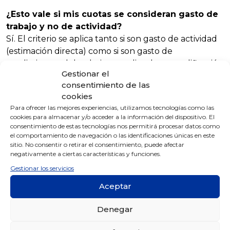
¿Esto vale si mis cuotas se consideran gasto de
trabajo y no de actividad?
Sí. El criterio se aplica tanto si son gasto de actividad
(estimación directa) como si son gasto de
rendimientos del trabajo, atendiendo a tu calificación
Gestionar el
concreta.
consentimiento de las
cookies
¿Y si la regularización llega dos años después?
Para ofrecer las mejores experiencias, utilizamos tecnologías como las
Se imputa al año en que llega la regularización (por
cookies para almacenar y/o acceder a la información del dispositivo. El
consentimiento de estas tecnologías nos permitirá procesar datos como
ejemplo, si regularizan en 2025 las cuotas de 2023,
el comportamiento de navegación o las identificaciones únicas en este
se refleja en 2025).
sitio. No consentir o retirar el consentimiento, puede afectar
negativamente a ciertas características y funciones.
Gestionar los servicios
Qué revisar
Aceptar
La
calificación
de tus cuotas: gasto de actividad
o de trabajo.
Denegar
Los
importes exactos
notificados en la
regularización.