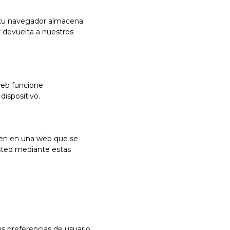
e tu navegador almacena
r devuelta a nuestros
web funcione
dispositivo.
agen en una web que se
usted mediante estas
s preferencias de usuario