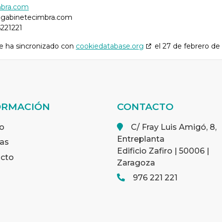
mbra.com
@
gabinetecimbra.com
221221
se ha sincronizado con
cookiedatabase.org
el 27 de febrero de
ORMACIÓN
CONTACTO
o
C/ Fray Luis Amigó, 8,
Entreplanta
ias
Edificio Zafiro | 50006 |
cto
Zaragoza
976 221 221