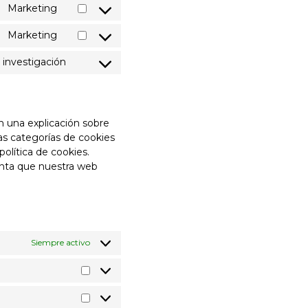
to
Marketing
Consent
service
to
wordpress
Marketing
Consent
service
to
google-
 investigación
Consent
service
recaptcha
to
google-
service
maps
varios
 una explicación sobre
as categorías de cookies
olítica de cookies.
uenta que nuestra web
Siempre activo
Preferencias
Estadísticas