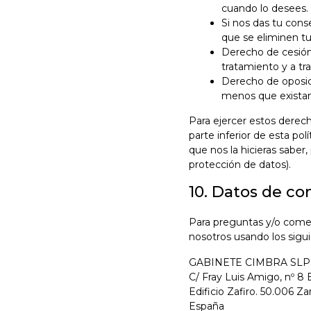
cuando lo desees.
Si nos das tu cons
que se eliminen tu
Derecho de cesión 
tratamiento y a tr
Derecho de oposic
menos que existan
Para ejercer estos derech
parte inferior de esta po
que nos la hicieras saber
protección de datos).
10. Datos de co
Para preguntas y/o coment
nosotros usando los sigu
GABINETE CIMBRA SLP
C/ Fray Luis Amigo, nº 8 
Edificio Zafiro. 50.006 Z
España