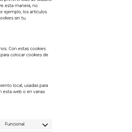
 De esta manera, no
 ejemplo, los artículos
okies sin tu
rios. Con estas cookies
para colocar cookies de
ento local, usadas para
en esta web o en varias
Funcional
Consent