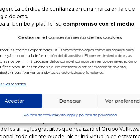
gen. La pérdida de confianza en una marca en la que
gio de esta.
 a “bombo y platillo” su
compromiso con el medio
. El hecho de que su coche emitiera menos agentes
Gestionar el consentimiento de las cookies
ecidos, suponía un sobrecoste por supuestos gastos en l
produjeron.
recer las mejores experiencias, utilizamos tecnologías como las cookies para
“arreglen” por el Grupo Volkswagen regularizando su sof
ar y/o acceder a la información del dispositivo. El consentimiento de estas
ingidas sus prestaciones
en comparación a cualquier
gías nos permitirá procesar datos como el comportamiento de navegación o
ntificaciones únicas en este sitio. No consentir o retirar el consentimiento,
permitiendo la casi libre salida de gases nocivos para el
fectar negativamente a ciertas características y funciones.
 de agrado de uso. Este nuevo tapón a la contaminación
tacional
.
ar los servicios
Aceptar
Denegar
Ver preferenc
ículos puedo
reclamar
a alguien?
Política de cookies
Aviso legal y política de privacidad
ia de las multas que interpongan los distintos países do
de los arreglos gratuitos que realizará el Grupo Volksw
acional, todo cliente puede iniciar individual o colectiva