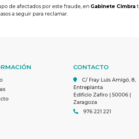
upo de afectados por este fraude, en
Gabinete Cimbra
t
asos a seguir para reclamar.
ORMACIÓN
CONTACTO
o
C/ Fray Luis Amigó, 8,
Entreplanta
ias
Edificio Zafiro | 50006 |
cto
Zaragoza
976 221 221