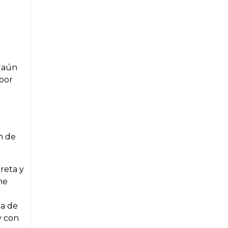
e aún
 por
n de
reta y
he
na de
y con