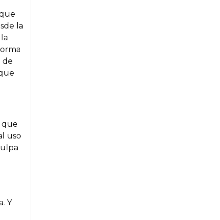
 que
sde la
 la
nforma
o de
nque
o que
al uso
culpa
. Y