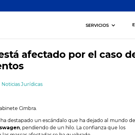
SERVICIOS
está afectado por el caso d
entos
n
Noticias Jurídicas
binete Cimbra.
 ha destapado un escándalo que ha dejado al mundo de
kswagen
, pendiendo de un hilo. La confianza que los
 las marcas afectadas se ha quebrado.