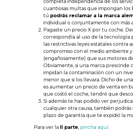
completa independencia de los servicio
cuantiosas multas que impongan los E
tú
podrás reclamar a la marca ale
individual o conjuntamente con más a
Pagaste un precio
X
por tu coche. Den
correspondía al uso de la tecnología 
las restrictivas leyes estatales cont
compromiso con el medio ambiente y t
(engañosamente) que sus motores die
Obviamente, si una marca prescinde
impidan la contaminación con un nive
menor que si los llevara. Dicho de u
es aumentar un precio de venta en bas
que costó el coche, tendré que desc
Si además te has podido ver perjudic
cualquier otra causa, también podrás
plazo de garantía que te expidió la m
Para ver la
II parte
,
pincha aquí
.