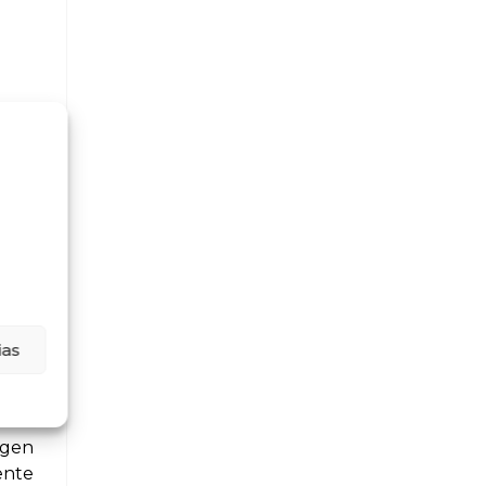
a
tware,
 medio
ias
nde se
agen
mente