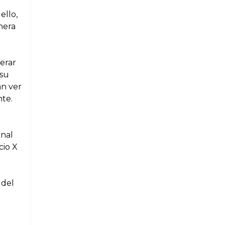
ello,
nera
perar
 su
an ver
te.
onal
ecio
X
 del