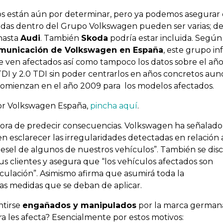
dos están aún por determinar, pero ya podemos asegurar
cadas dentro del Grupo Volkswagen pueden ser varias; de
hasta
Audi
. También
Skoda
podría estar incluida. Según
omunicación de Volkswagen en España
, este grupo i
 ven afectados así como tampoco los datos sobre el añ
 TDI y 2.0 TDI sin poder centrarlos en años concretos au
omienzan en el año 2009 para los modelos afectados.
 por Volkswagen España,
pincha aquí
.
hora de predecir consecuencias. Volkswagen ha señalad
n esclarecer las irregularidades detectadas en relación 
iesel de algunos de nuestros vehículos
”. También se dis
us clientes y asegura que “
los vehículos afectados son
rculación
”. Asimismo afirma que asumirá toda la
las medidas que se deban de aplicar.
ntirse
engañados y manipulados
por la marca germana
 les afecta? Esencialmente por estos motivos: