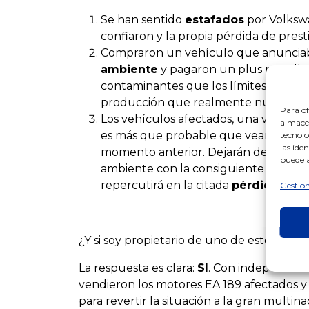
Se han sentido
estafados
por Volkswa
confiaron y la propia pérdida de presti
Compraron un vehículo que anunciaba
ambiente
y pagaron un plus por ello
contaminantes que los límites establ
producción que realmente nunca se 
Para of
Los vehículos afectados, una vez se 
almacen
es más que probable que vean
restr
tecnolo
las ide
momento anterior. Dejarán de circular 
puede a
ambiente con la consiguiente pérdida
repercutirá en la citada
pérdida pres
Gestion
¿Y si soy propietario de uno de estos veh
La respuesta es clara:
SI
. Con independenc
vendieron los motores EA 189 afectados y 
para revertir la situación a la gran multin