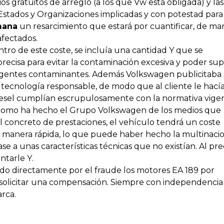
s gratuitos de arreglo (a los que Vw está obligada) y las
stados y Organizaciones implicadas y con potestad para 
mana
un resarcimiento que estará por cuantificar, de ma
fectados.
tro de este coste, se incluía una cantidad
Y
que se
precisa para evitar la contaminación excesiva y poder su
ra agentes contaminantes. Además Volkswagen publicitaba
ecnología responsable, de modo que al cliente le hací
sel cumplían escrupulosamente con la normativa vigen
 como ha hecho el Grupo Volkswagen de los medios que
l concreto de prestaciones, el vehículo tendrá un coste
na manera rápida, lo que puede haber hecho la multinaci
e a unas características técnicas que no existían. Al pr
ontarle
Y
.
ado directamente por el fraude los motores EA 189 por
 solicitar una compensación. Siempre con independencia
arca.