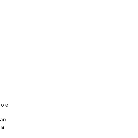
o el
tan
 a
.