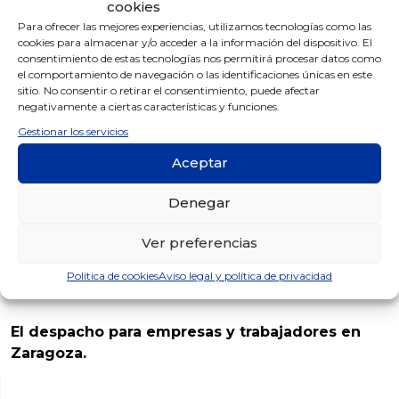
cookies
Para ofrecer las mejores experiencias, utilizamos tecnologías como las
No obstante lo anterior, en aquellas empresas que
cookies para almacenar y/o acceder a la información del dispositivo. El
utilicen control de entrada y salida de cada
consentimiento de estas tecnologías nos permitirá procesar datos como
trabajador por medio electrónico (mediante reloj de
el comportamiento de navegación o las identificaciones únicas en este
sitio. No consentir o retirar el consentimiento, puede afectar
fichar) o informático, se dará por cumplida dicha
negativamente a ciertas características y funciones.
obligación, sin necesidad de llevar el registro de
Gestionar los servicios
jornada de forma manual.
Aceptar
Dada la importancia de esta nueva obligatoriedad
para las empresas, desde Gabinete Cimbra
Denegar
aconsejamos su cumplimentación en los términos
expuestos para evitar sanciones por parte de la
Ver preferencias
administración.
Política de cookies
Aviso legal y política de privacidad
El despacho para empresas y trabajadores en
Zaragoza.